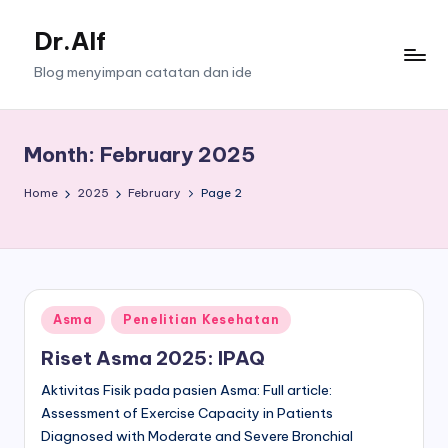
Dr.Alf
Skip
to
Blog menyimpan catatan dan ide
content
Month:
February 2025
Home
2025
February
Page 2
Posted
Asma
Penelitian Kesehatan
in
Riset Asma 2025: IPAQ
Aktivitas Fisik pada pasien Asma: Full article:
Assessment of Exercise Capacity in Patients
Diagnosed with Moderate and Severe Bronchial