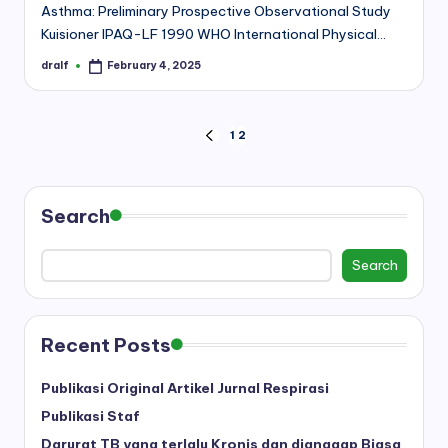
Asthma: Preliminary Prospective Observational Study
Kuisioner IPAQ-LF 1990 WHO International Physical…
dralf
February 4, 2025
Posted
by
Posts
1
2
PREVIOUS
PAGE
pagination
Search
Search
Recent Posts
Publikasi Original Artikel Jurnal Respirasi
Publikasi Staf
Darurat TB yang terlalu Kronis dan dianggap Biasa