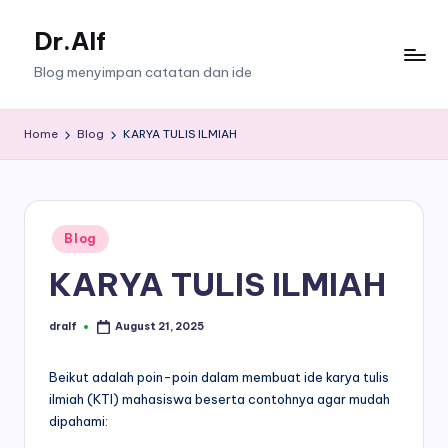
Dr.Alf
Skip
to
Blog menyimpan catatan dan ide
content
Home
Blog
KARYA TULIS ILMIAH
Posted
Blog
in
KARYA TULIS ILMIAH
dralf
August 21, 2025
Posted
by
Beikut adalah poin-poin dalam membuat ide karya tulis
ilmiah (KTI) mahasiswa beserta contohnya agar mudah
dipahami: