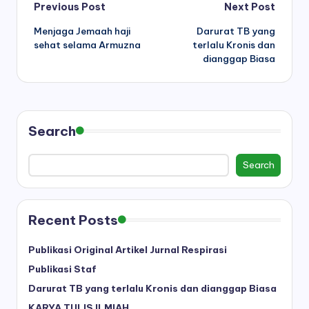
Post
Previous Post
Next Post
Menjaga Jemaah haji
Darurat TB yang
navigation
sehat selama Armuzna
terlalu Kronis dan
dianggap Biasa
Search
Search
Recent Posts
Publikasi Original Artikel Jurnal Respirasi
Publikasi Staf
Darurat TB yang terlalu Kronis dan dianggap Biasa
KARYA TULIS ILMIAH