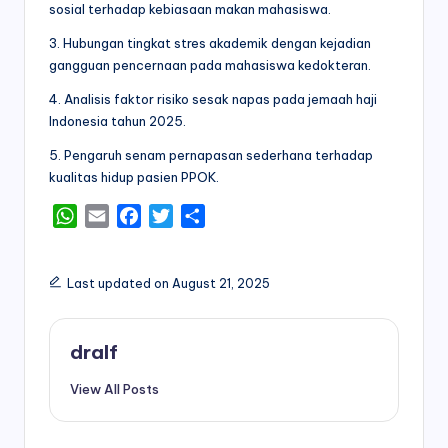
sosial terhadap kebiasaan makan mahasiswa.
3. Hubungan tingkat stres akademik dengan kejadian
gangguan pencernaan pada mahasiswa kedokteran.
4. Analisis faktor risiko sesak napas pada jemaah haji
Indonesia tahun 2025.
5. Pengaruh senam pernapasan sederhana terhadap
kualitas hidup pasien PPOK.
W
E
F
T
S
h
m
a
w
h
a
a
c
i
a
Last updated on August 21, 2025
t
i
e
t
r
s
l
b
t
e
A
o
e
dralf
p
o
r
p
k
View All Posts