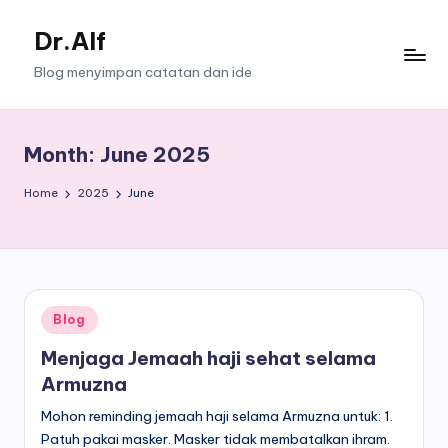
Dr.Alf
Skip
to
Blog menyimpan catatan dan ide
content
Month:
June 2025
Home
2025
June
Posted
Blog
in
Menjaga Jemaah haji sehat selama
Armuzna
Mohon reminding jemaah haji selama Armuzna untuk: 1.
Patuh pakai masker. Masker tidak membatalkan ihram.