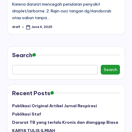
Karena darurat mencegah penularan penyakit
droplet/airborne. 2. Rajin cuci tangan dg Handscrub
atau sabun tanpa…
dralf
June 4, 2025
Posted
by
Search
Search
Recent Posts
Publikasi Original Artikel Jurnal Respirasi
Publikasi Staf
Darurat TB yang terlalu Kronis dan dianggap Biasa
KARYA TULIS ILMIAH